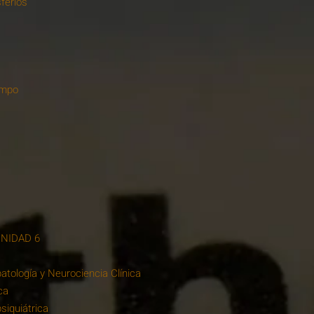
ferios
ampo
NIDAD 6
patología y Neurociencia Clínica
ca
siquiátrica