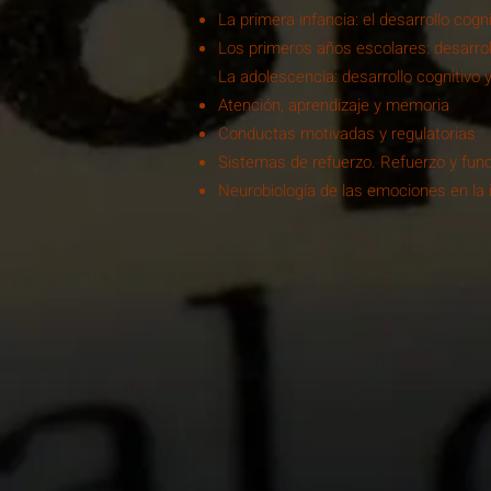
La primera infancia: el desarrollo cogni
Los primeros años escolares: desarroll
La adolescencia: desarrollo cognitivo 
Atención, aprendizaje y memoria
Conductas motivadas y regulatorias
Sistemas de refuerzo. Refuerzo y func
Neurobiología de las emociones en la 