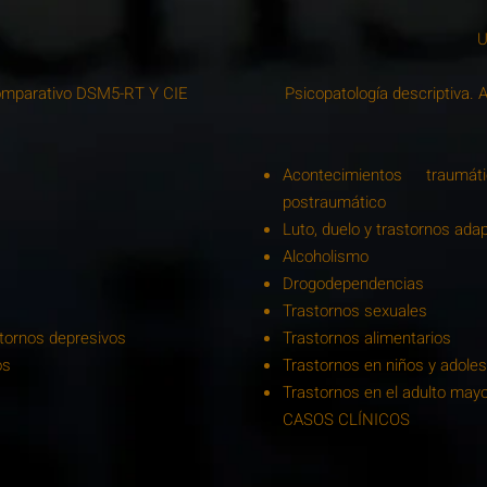
U
 comparativo DSM5-RT Y CIE
Psicopatología descriptiva.
Acontecimientos traum
postraumático
Luto, duelo y trastornos ada
Alcoholismo
Drogodependencias
Trastornos sexuales
stornos depresivos
Trastornos alimentarios
os
Trastornos en niños y adole
Trastornos en el adulto may
CASOS CLÍNICOS