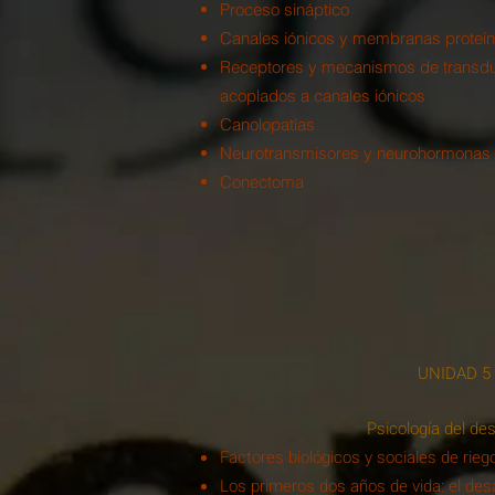
Proceso sináptico
Canales iónicos y membranas proteín
Receptores y mecanismos de transdu
acoplados a canales iónicos
Canolopatías
Neurotransmisores y neurohormonas
Conectoma
UNIDAD 5
Psicología del des
Factores biológicos y sociales de rieg
Los primeros dos años de vida: el desa