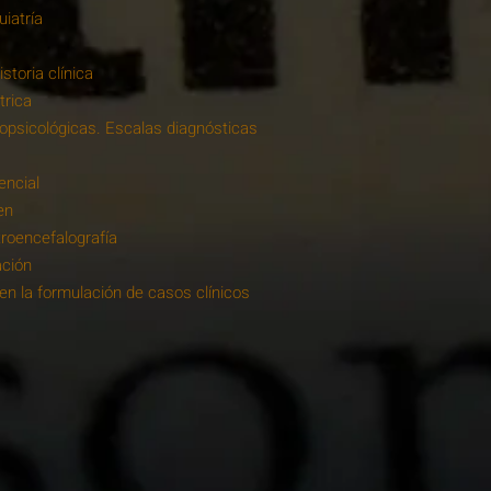
uiatría
istoria clínica
trica
opsicológicas. Escalas diagnósticas
encial
en
ctroencefalografía
ación
a en la formulación de casos clínicos