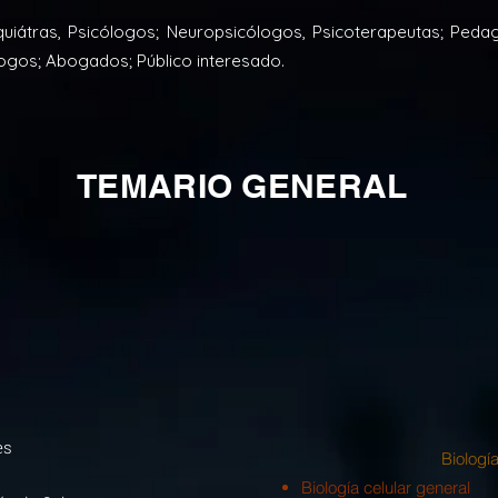
quiátras, Psicólogos; Neuropsicólogos, Psicoterapeutas; Ped
ólogos; Abogados; Público interesado.
TEMARIO GENERAL
es
Biología
Biología celular general