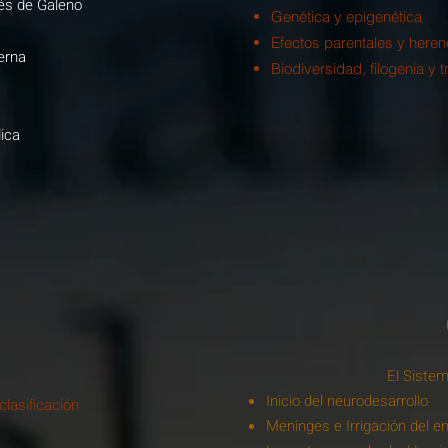
és de Galeno
Genética y epigenética
Efectos parentales y herenc
erna
Biodiversidad, filogenia y 
ica
El Sistem
Inicio del neurodesarrollo
clasificación
Meninges e Irrigación del e