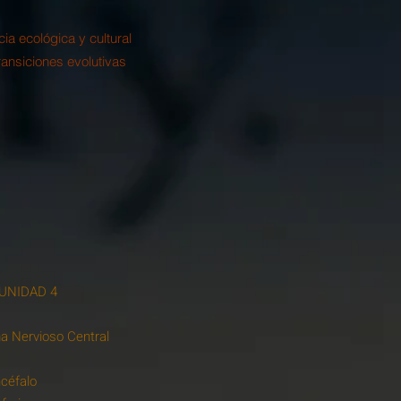
ia ecológica y cultural
transiciones evolutivas
UNIDAD 4
a Nervioso Central
ncéfalo