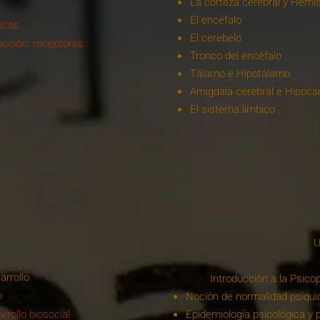
La corteza cerebral y Hemis
El encéfalo
icas
El cerebelo
cción; receptores
Tronco del encéfalo
Tálamo e Hipotálamo
Amígdala cerebral e Hipoc
El sistema límbico
U
arrollo
Introducción a la Psico
o
Noción de normalidad psíqui
rrollo biosocial
Epidemiología psicológica y p