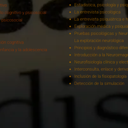
Estadística, psicología y psiq
tivo
La entrevista psicológica
o cognitivo y psicosocial
La entrevista psiquiátrica e h
y psicosocial
Exploración médica y psiquiá
Pruebas psicológicas y Neur
La exploración neurológica
ión cognitiva
Principios y diagnóstico difer
infancia y la adolescencia
Introducción a la Neuroimag
Neurofisiología clínica y ele
Interconsulta, enlace y deriv
Inclusión de la fisiopatologí
Detección de la simulación