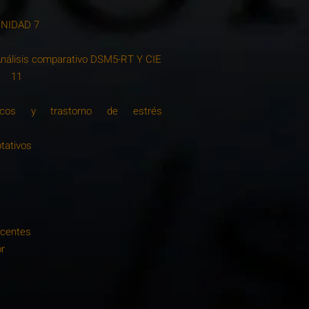
NIDAD 7
 Análisis comparativo DSM5-RT Y CIE
11
áticos y trastorno de estrés
ptativos
scentes
or