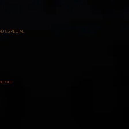
AD ESPECIAL
orenses