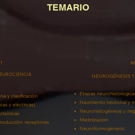
TEMARIO
1
M
NEUROCIENCIA
NEUROGÉNESIS Y
a
Etapas neurohistologic
a y clasificación
Nacimiento neuronal y
cas y eléctricas)
Neurohistogénesis y mig
oteínicas
Mielinización
nsducción; receptores
Neuroformogénesis