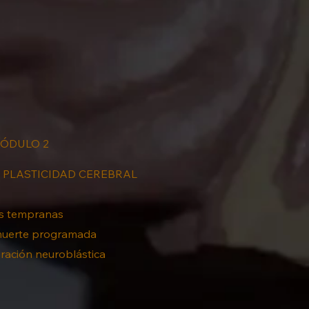
ÓDULO 2
 PLASTICIDAD CEREBRAL
as tempranas
 muerte programada
ración neuroblástica