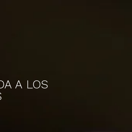
sesión
DA A LOS
S