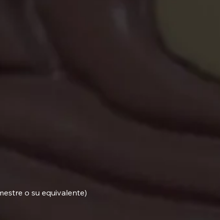
mestre o su equivalen
te
)