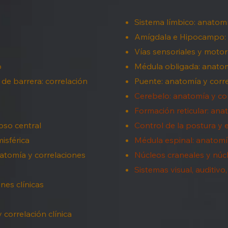
Sistema límbico: anatomía
Amígdala e Hipocampo: a
Vías sensoriales y moto
o
Médula obligada: anatomí
 de barrera: correlación
Puente: anatomía y corre
Cerebelo: anatomía y cor
Formación reticular: anat
oso central
Control de la postura y 
isférica
Médula espinal: anatomía
atomía y correlaciones
Núcleos craneales y núc
Sistemas visual, auditivo,
nes clínicas
correlación clínica