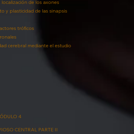
localización de los axones
 y plasticidad de las sinapsis
actores tróficos
uronales
idad cerebral mediante el estudio
ÓDULO 4
IOSO CENTRAL PARTE II